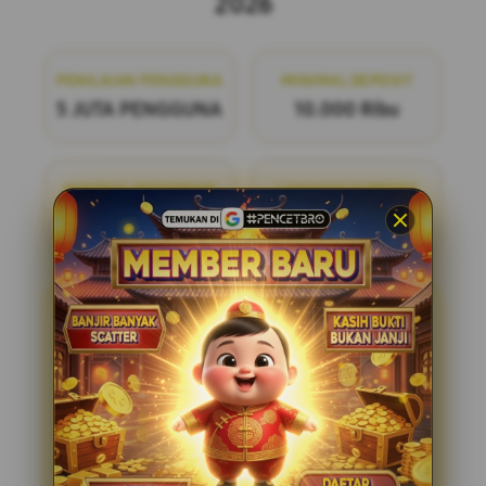
2026
PENILAIAN PENGGUNA
MINIMAL DEPOSIT
5 JUTA PENGGUNA
10.000 Ribu
MINIMAL WITHDRAW
LAYANAN SUPPORT
50.000 Ribu
24/7
PENCETBRO
PENCETBRO adalah bandar
togel online terpercaya yang menawarkan
pengalaman bermain yang adil dan
menyenangkan. Dengan pasaran terlengkap
di situs toto resmi tahun ini, kami siap
menemani Anda dalam setiap langkah
permainan. Bergabunglah dengan kami dan
nikmati kesempatan untuk meraih
kemenangan dengan mudah dan aman.