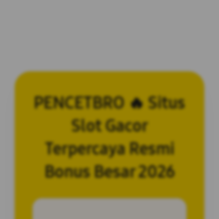
PENCETBRO 🔥 Situs
Slot Gacor
Terpercaya Resmi
Bonus Besar 2026