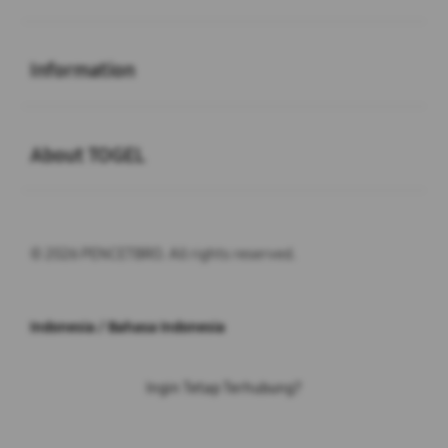
Buka
Information
Buka
About TOGEL
© 2026 PENCETBRO. All rights reserved.
Indonesia / Bahasa Indonesia
Ingin Tetap Terhubung?