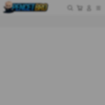
Skip
to
Cari
Troli
Login
Navigation
content
Buka Info Lebih Lanjut