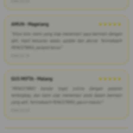
2026-03-25
AMUN - Magelang
★★★★★
"Situs toto resmi yang siap menemani saya bermain dengan
adil. Hasil keluaran selalu update dan akurat. Terimakasih
PENCETBRO, jackpot terus!"
2026-03-19
GUS MIFTA - Malang
★★★★★
"PENCETBRO bandar togel online dengan pasaran
terlengkap, dan kami siap menemani anda dalam bermain
yang adil. Terimakasih PENCETBRO, gacor melulu!"
2026-03-23