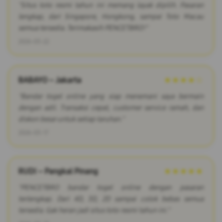
"Situs toto resmi tahun ini memang layak dipilih. Pasaran
lengkap, dari Singapore, Hongkong, sampai Toto Macau
semua tersedia. Terimakasih PENCETBRO!"
2026-03-22
BABAYO – Jakarta
★★★★☆
"Bandar togel online yang siap menemani saya bermain
dengan adil. Transaksi cepat, customer service ramah, dan
diskon besar untuk setiap taruhan."
2026-03-17
RUDI – Pangkal Pinang
★★★★★
"PENCETBRO bandar togel online dengan pasaran
terlengkap. Dari 4D, 3D, 2D sampai colok bebas semua
tersedia. Gak heran jadi situs toto resmi tahun ini."