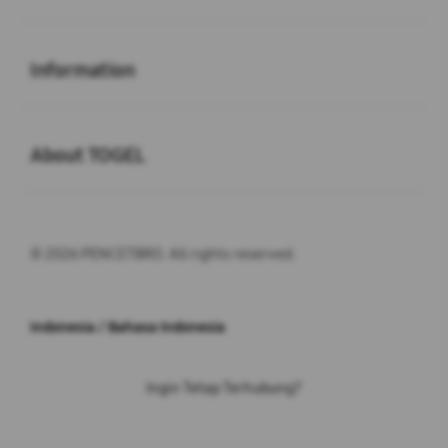
Buka
Information
Buka
About TOGEL
© 2026 PENCETBRO. All rights reserved.
Indonesia / Bahasa Indonesia
Ingin Tetap Terhubung?