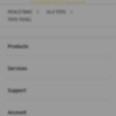
© 2026 PENCETBRO. All rights reserved.
PENCETBRO
>
OLX TOTO
>
TOTO TOGEL
Buka
Footer Navigation
Products
Buka
Services
Buka
Support
Buka
Account