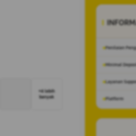
INFORM
Penilaian Pen
Minimal Depos
Layanan Suppo
+4 lebih
banyak
Platform