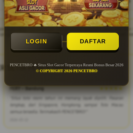
10.000 Ribu
50.000 Ribu
percaya yang menawarkan pengalaman bermain yang adil dan m
ap langkah permainan. Bergabunglah dengan kami dan nikmati
LOGIN
DAFTAR
PENCETBRO 🔥 Situs Slot Gacor Terpercaya Resmi Bonus Besar 2026
R SETIA PENCETBRO
© COPYRIGHT 2026 PENCETBRO
FERY – Bandung
★★★★★
"Situs toto resmi tahun ini memang layak dipilih. Pasaran
lengkap, dari Singapore, Hongkong, sampai Toto Macau
semua tersedia. Terimakasih PENCETBRO!"
2026-03-22