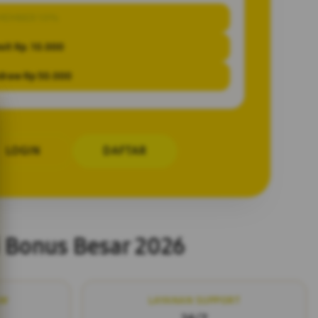
MEMBER 10%
it Rp. 10.000
draw Rp 50.000
LOGIN
DAFTAR
 Bonus Besar 2026
AW
LAYANAN SUPPORT