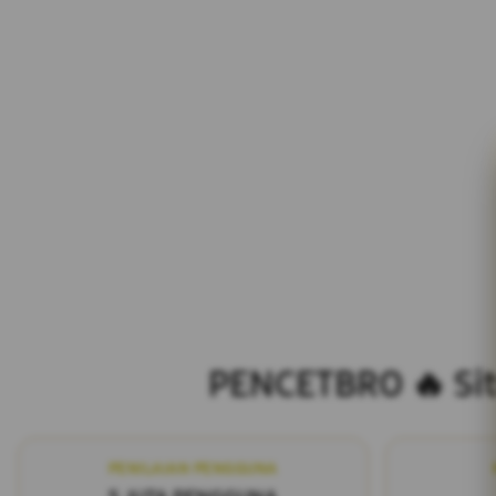
Layer Popup Close
PENCETBRO 🔥 Sit
PENILAIAN PENGGUNA