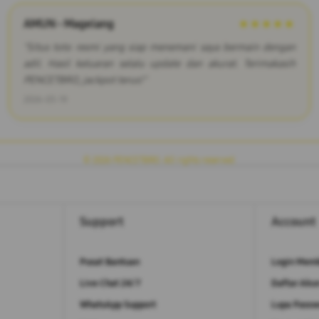
AMUN - Magelang
★★★★★
"Situs toto resmi yang siap menemani saya bermain dengan
adil. Hasil keluaran selalu update dan akurat. Terimakasih
PENCETBRO, jackpot terus!"
2026-03-19
© 2026 PENCETBRO. All rights reserved.
Support
Account
Pusat Bantuan
Login Mem
Live Chat 24/7
Daftar Aku
WhatsApp Support
Lupa Passw