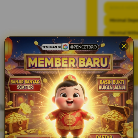
BONUS NEW 
Minimal Depos
Minimal With
us Slot Gacor Terpercaya Resmi
MINIMAL DEPOSIT
MINIMAL WITHDR