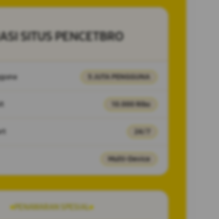
ASI SITUS PENCETBRO
gguna
5 JUTA PENGGUNA
it
10.000 Ribu
rt
24/7
Multi-Device
PENAWARAN SPESIAL