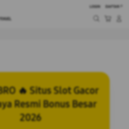
LOGIN
DAFTAR
Cari
Troli
Login/Sign-Up
TOGEL
Cari
RO 🔥 Situs Slot Gacor
aya Resmi Bonus Besar
2026