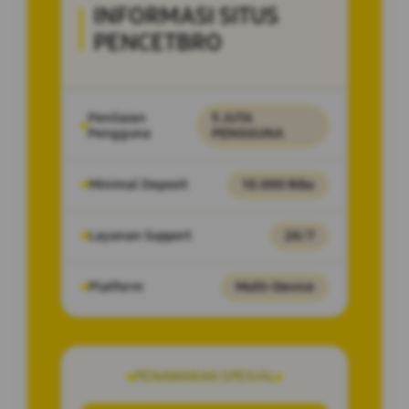
INFORMASI SITUS
PENCETBRO
Penilaian
5 JUTA
Pengguna
PENGGUNA
Minimal Deposit
10.000 Ribu
Layanan Support
24/7
Platform
Multi-Device
PENAWARAN SPESIAL