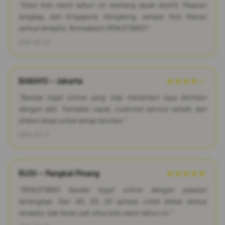
"Situs toto resmi tahun ini memang layak dipilih. Pasaran
lengkap, dari Singapore, Hongkong, sampai Toto Macau
semua tersedia. Terimakasih PENCETBRO!"
2026-03-22
BABAYO – Jakarta
★★★★☆
"Bandar togel online yang siap menemani saya bermain
dengan adil. Transaksi cepat, customer service ramah, dan
diskon besar untuk setiap taruhan."
2026-03-17
RUDI – Pangkal Pinang
★★★★★
"PENCETBRO bandar togel online dengan pasaran
terlengkap. Dari 4D, 3D, 2D sampai colok bebas semua
tersedia. Gak heran jadi situs toto resmi tahun ini."