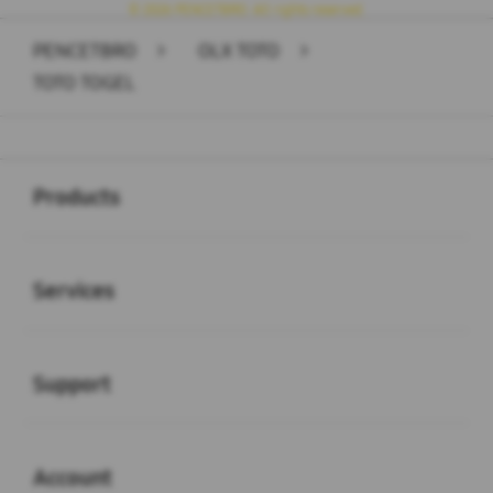
© 2026 PENCETBRO. All rights reserved.
PENCETBRO
>
OLX TOTO
>
TOTO TOGEL
Buka
Footer Navigation
Products
Buka
Services
Buka
Support
Buka
Account