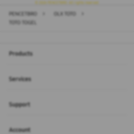
© 2026 PENCETBRO. All rights reserved.
PENCETBRO
>
OLX TOTO
>
TOTO TOGEL
Buka
Footer Navigation
Products
Buka
Services
Buka
Support
Buka
Account