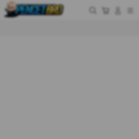
Skip
to
Cari
Troli
Login
Navigation
content
Buka Info Lebih Lanjut