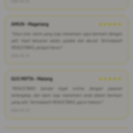
2026-03-25
AMUN - Magelang
★★★★★
"Situs toto resmi yang siap menemani saya bermain dengan
adil. Hasil keluaran selalu update dan akurat. Terimakasih
PENCETBRO, jackpot terus!"
2026-03-19
GUS MIFTA - Malang
★★★★★
"PENCETBRO bandar togel online dengan pasaran
terlengkap, dan kami siap menemani anda dalam bermain
yang adil. Terimakasih PENCETBRO, gacor melulu!"
2026-03-23